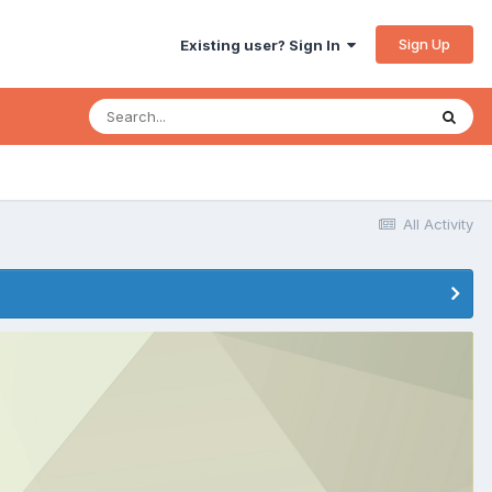
Sign Up
Existing user? Sign In
All Activity