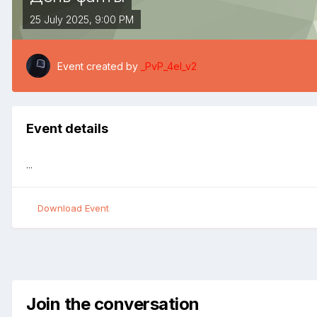
25 July 2025, 9:00 PM
Event created by
_PvP_4el_v2
Event details
...
Download Event
Join the conversation