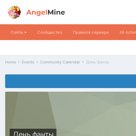
Сайты
Сообщество
Правила сервера
All Activi
Home
Events
Community Calendar
День фанты
День фанты