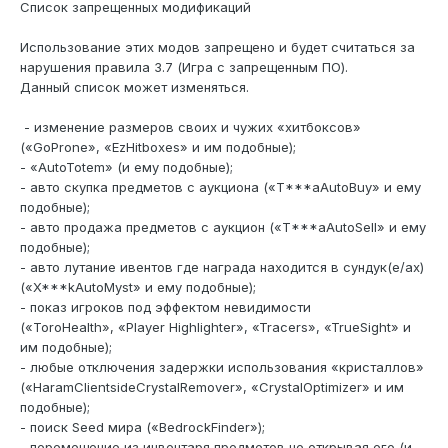
Список запрещенных модификаций
Использование этих модов запрещено и будет считаться за
нарушения правила 3.7 (Игра с запрещенным ПО).
Данный список может изменяться.
- изменение размеров своих и чужих «хитбоксов»
(«GoProne», «EzHitboxes» и им подобные);
- «AutoTotem» (и ему подобные);
- авто скупка предметов с аукциона («T***aAutoBuy» и ему
подобные);
- авто продажа предметов с аукцион («T***aAutoSell» и ему
подобные);
- авто лутание ивентов где награда находится в сундук(е/ах)
(«X***kAutoMyst» и ему подобные);
- показ игроков под эффектом невидимости
(«ToroHealth», «Player Highlighter», «Tracers», «TrueSight» и
им подобные);
- любые отключения задержки использования «кристаллов»
(«HaramClientsideCrystalRemover», «CrystalOptimizer» и им
подобные);
- поиск Seed мира («BedrockFinder»);
- перемещение из инвентаря предметов не открывая его (и