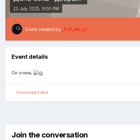
23 July 2025, 9:00 PM
Event created by
_PvP_4el_v2
Event details
Он очень
Download Event
Join the conversation