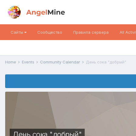
Сайты
Сообщество
Правила сервера
All Activi
Home
Events
Community Calendar
День сока "добрый"
День сока "добрый"