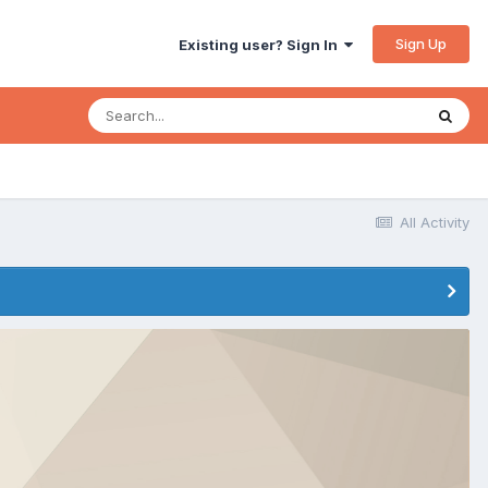
Sign Up
Existing user? Sign In
All Activity