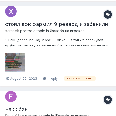
стоял афк фармил 9 ревард и забанили
xarchek
posted a topic in
Жалоба на игроков
1. Ваш [gosha_ne_ua]. 2.pro100_piska 3. я только проснулся
врубил пк захожу на ангел чтобы поставить свой акк на афк
я все акк поставил ухожу смотреть ютуб потом захожу в
маин и вижу что я в бане за 3.7 хочу чтобы меня разбанили а
нарушителя наказали 4. 2 грифф 5.
August 22, 2023
1 reply
на рассмотрении
некк бан
FrwdyMine
posted a topic in
Жалоба на игроков