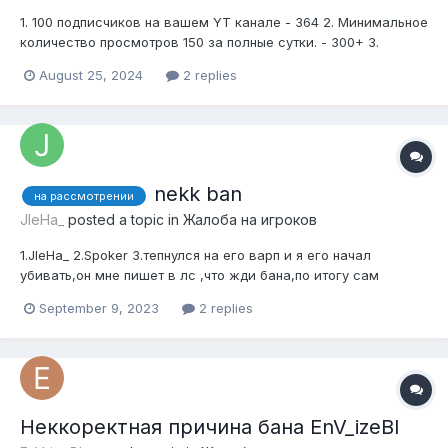
1. 100 подписчиков на вашем YT канале - 364 2. Минимальное
количество просмотров 150 за полные сутки. - 300+ 3.
Тематика канала строго по игре MINECRAFT - другие не
August 25, 2024
2 replies
принимаются! - Только minecraft 4. Если ваш канал основан
на YOUTUBE SHORTS - отказ! - только видео!!! 5. Не иметь
нареканий со...
nekk ban
на рассмотрении
JIeHa_
posted a topic in
Жалоба на игроков
1.JIeHa_ 2.Spoker 3.тепнулся на его варп и я его начал
убивать,он мне пишет в лс ,что жди бана,по итогу сам
вызывает на проверку и банит меня хотя я ему кидал
September 9, 2023
2 replies
дискорд 4.1 гриф 5.
Неккоректная причина бана EnV_izeBl