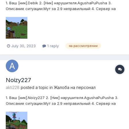
1. Ваш [ник].Debik 2. [Ник] нарушителя.AgushaPuPusha 3.
Описание ситуации.Мут за 2.9 неправильный 4. Сервер на
котором произошла ситуация.Гриф 1 5. Доказательства
(Скриншот/Видео).
July 30, 2023
1 reply
на рассмотрении
Noizy227
akti228
posted a topic in
Жалоба на персонал
1. Ваш [ник].Noizy227 2. [Ник] нарушителя.AgushaPuPusha 3.
Описание ситуации.Мут за 2.9 неправильный 4. Сервер на
котором произошла ситуация. Гриф 1 5. Доказательства
(Скриншот/Видео).