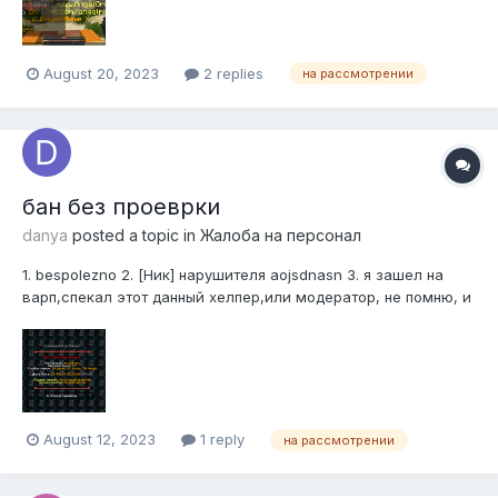
СПЕК И МЕНЯ БАНЯТЬ ЗА СОФТ, А СОФТА...
August 20, 2023
2 replies
на рассмотрении
бан без проеврки
danya
posted a topic in
Жалоба на персонал
1. bespolezno 2. [Ник] нарушителя aojsdnasn 3. я зашел на
варп,спекал этот данный хелпер,или модератор, не помню, и
я спокойной ,пехался с игроком,и он пишет (ну это бан бро) и
банит меня,без проверки 4. 1 гриф 5.
August 12, 2023
1 reply
на рассмотрении