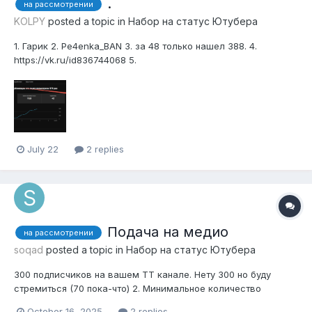
.
на рассмотрении
KOLPY
posted a topic in
Набор на статус Ютубера
1. Гарик 2. Pe4enka_BAN 3. за 48 только нашел 388. 4.
https://vk.ru/id836744068 5.
https://www.youtube.com/@Pe4enkaRIP
July 22
2 replies
Подача на медио
на рассмотрении
soqad
posted a topic in
Набор на статус Ютубера
300 подписчиков на вашем TT канале. Нету 300 но буду
стремиться (70 пока-что) 2. Минимальное количество
просмотров 500 за полные сутки. Даже больше за вчера 2к
October 16, 2025
2 replies