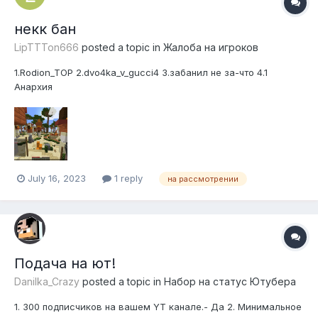
некк бан
LipTTTon666
posted a topic in
Жалоба на игроков
1.Rodion_TOP 2.dvo4ka_v_gucci4 3.забанил не за-что 4.1
Анархия
July 16, 2023
1 reply
на рассмотрении
Подача на ют!
Danilka_Crazy
posted a topic in
Набор на статус Ютубера
1. 300 подписчиков на вашем YT канале.- Да 2. Минимальное