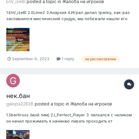
EnV_izeBl
posted a topic in
Жалоба на игроков
1.EnV_izeBl 2.0Lime2 3.Анархия 4.Играл делал трапку, как-раз
заспавнился мистический сундук, мы побежали нашли его
там был 0Lime2 он пошифтил пару раз. Мы его убили забрали
лут с сундука и через пару сек мне прилетает бан от 0Lime2
причина 6.2 помогите пожалуйста
September 6, 2023
1 reply
на рассмотрении
нек.бан
galopa22838
posted a topic in
Жалоба на игроков
1.SberKross (мой тим) 2.I_Perfect_Player 3. пвпхался с челиком
он начил прожимать я начинаю ливать проходить кт
прилетает бан 4. 3-гриф 5.