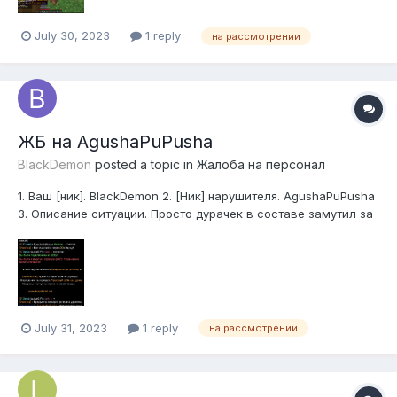
July 30, 2023
1 reply
на рассмотрении
ЖБ на AgushaPuPusha
BlackDemon
posted a topic in
Жалоба на персонал
1. Ваш [ник]. BlackDemon 2. [Ник] нарушителя. AgushaPuPusha
3. Описание ситуации. Просто дурачек в составе замутил за
2.7 - Реклама. Я ничего не рекламил. И в правилах за эту
причину - бан 4. Сервер на котором произошла ситуация.
ГРИФ-3 5. Доказательства (Скриншот/Видео).
July 31, 2023
1 reply
на рассмотрении