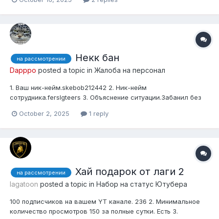
3. Тематика канала строго по игре MINECRAFT - другие не
принимаются! И так только маинкрафт и только ангелмаин 4.
Не иметь...
Некк бан
на рассмотрении
Dapppo
posted a topic in
Жалоба на персонал
1. Ваш ник-нейм.skebob212442 2. Ник-нейм
сотрудника.ferslgteers 3. Объяснение ситуации.Забанил без
провы создал еще акк вызвали на прову ниче не нашли и
October 2, 2025
1 reply
еще выдали некк бан! 4. Режим (Grief & Anarchy)GR1 5.
Доказательство (Скриншот & Видео)
https://yapx.ru/album/ayE9E
Хай подарок от лаги 2
на рассмотрении
lagatoon
posted a topic in
Набор на статус Ютубера
100 подписчиков на вашем YT канале. 236 2. Минимальное
количество просмотров 150 за полные сутки. Есть 3.