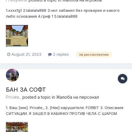
1.xxxxfg1 2.lalalala888 3.чел забанил без проверки и какого
либо основания 4.гриф 1 5.lalalala888
August 21, 2023
2 replies
на рассмотрении
БАН ЗА СОФТ
Private_
posted a topic in
Жалоба на персонал
1. Ваш [ник]. Private_ 2. [Ник] нарушителя. FORBIT 3. Описание
СИТУАЦИИ. Я ЗАШЕЛ В КАБИНКУ ПРОТИВ ЧЕЛА С ШАРОМ
ЛЕТО ОН МЕНЯ ЕБАШЫЛ С УГЛА ХОТЯ Я ДО НЕГО НЕМОГУ
ДОСТАТЬ ЧЕЛЫ ПИШУТ СПЕК ПАТОМ Я НАЧИНАЮ БРАТЬ
ТОТЕМЫ В РУКИ И МЕНЯ УБИВАЮТ ПАТОМ Я ГОВОРЮ НОРМ