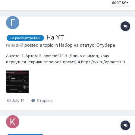
SORT BY
На YT
на рассмотрении
генадий
posted a topic in
Набор на статус Ютубера
Анкета: 1. Артём 2. apmem913 3. Давно снимал, хочу
вернуться (скриншот за всё время) 4.https://vk.ru/apmem913
5. https://www.youtube.com/@apmem9136 6. Нету
July 17
3 replies