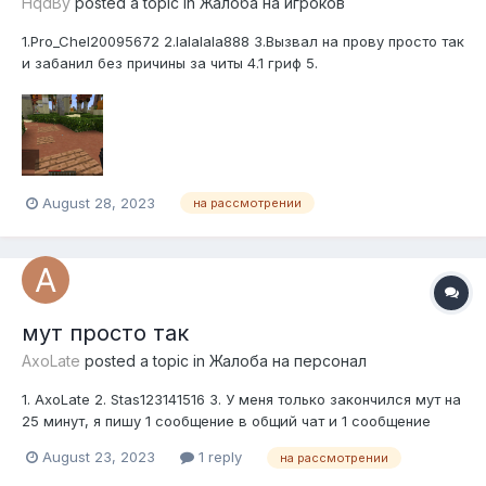
HqdBy
posted a topic in
Жалоба на игроков
1.Pro_Chel20095672 2.lalalala888 3.Вызвал на прову просто так
и забанил без причины за читы 4.1 гриф 5.
August 28, 2023
на рассмотрении
мут просто так
AxoLate
posted a topic in
Жалоба на персонал
1. AxoLate 2. Stas123141516 3. У меня только закончился мут на
25 минут, я пишу 1 сообщение в общий чат и 1 сообщение
личку, как вдруг стажёр меня мутит 4. AngelMine 5.
August 23, 2023
1 reply
на рассмотрении
https://imgur.com/gallery/8LfXNtH