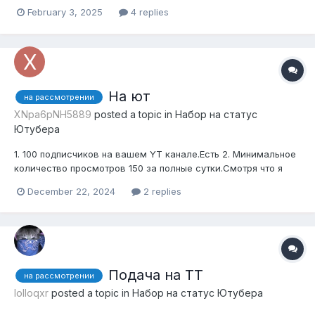
Тематика канала строго по игре MINECRAFT - другие не
February 3, 2025
4 replies
принимаются! Только майн 4. Если ваш канал основан на
YOUTUBE SHORTS - отказ! Были, но не буду снимать их...
На ют
на рассмотрении
XNpa6pNH5889
posted a topic in
Набор на статус
Ютубера
1. 100 подписчиков на вашем YT канале.Есть 2. Минимальное
количество просмотров 150 за полные сутки.Смотря что я
снял 3. Тематика канала строго по игре MINECRAFT - другие
December 22, 2024
2 replies
не принимаются!Есть 4. Если ваш канал основан на YOUTUBE
SHORTS - отказ!Есть 5. Не иметь нареканий со стороны
канала.Наре...
Подача на ТТ
на рассмотрении
lolloqxr
posted a topic in
Набор на статус Ютубера