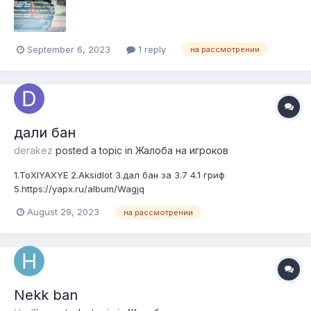
September 6, 2023
1 reply
на рассмотрении
дали бан
derakez
posted a topic in
Жалоба на игроков
1.ToXIYAXYE 2.Aksidlot 3.дал бан за 3.7 4.1 гриф
5.https://yapx.ru/album/Wagjq
August 29, 2023
на рассмотрении
Nekk ban