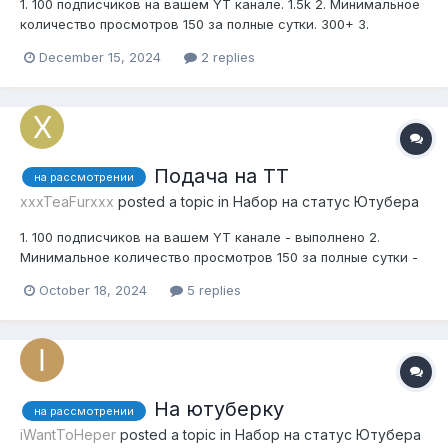
1. 100 подписчиков на вашем YT канале. 1.5k 2. Минимальное
количество просмотров 150 за полные сутки. 300+ 3.
Тематика канала строго по игре MINECRAFT - другие не
December 15, 2024
2 replies
принимаются! хорошо 4. Если ваш канал основан на
YOUTUBE SHORTS - отказ! 5. Не иметь нареканий со стороны
канала. не имеют...
Подача на ТТ
на рассмотрении
xxxTeaFurxxx
posted a topic in
Набор на статус Ютубера
1. 100 подписчиков на вашем YT канале - выполнено 2.
Минимальное количество просмотров 150 за полные сутки -
есть 3. Тематика канала строго по игре MINECRAFT - другие
October 18, 2024
5 replies
не принимаются! - есть 4. Если ваш канал основан на
YOUTUBE SHORTS отказ - есть 5. Не иметь нареканий со
стороны канала окее...
На ютуберку
на рассмотрении
iWantToHeper
posted a topic in
Набор на статус Ютубера