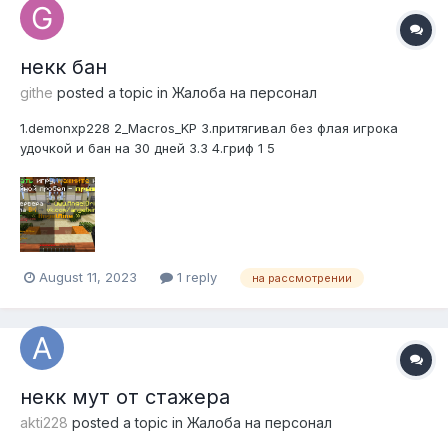
некк бан
githe
posted a topic in
Жалоба на персонал
1.demonxp228 2_Macros_KP 3.притягивал без флая игрока
удочкой и бан на 30 дней 3.3 4.гриф 1 5
August 11, 2023
1 reply
на рассмотрении
некк мут от стажера
akti228
posted a topic in
Жалоба на персонал