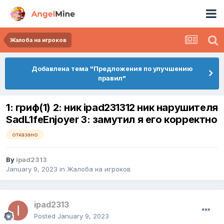
Жалоба на игроков
Добавлена тема "Предложения по улучшению
правил"
1: гриф(1) 2: ник ipad231312 ник нарушителя
SadL1feEnjoyer 3: замутил я его корректно
отказано
By
ipad2313
January 9, 2023
in
Жалоба на игроков
ipad2313
Posted
January 9, 2023