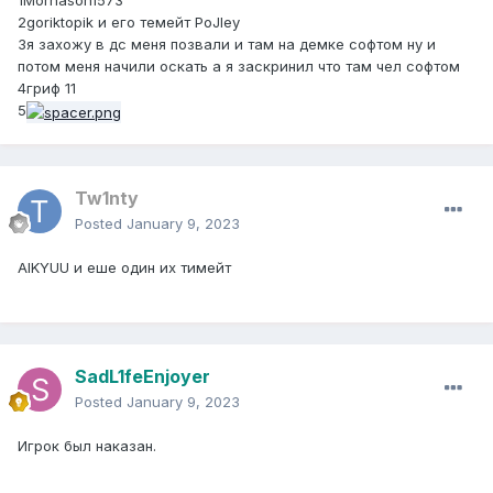
1Mornason1573
2goriktopik и его темейт PoJley
3я захожу в дс меня позвали и там на демке софтом ну и
потом меня начили оскать а я заскринил что там чел софтом
4гриф 11
5
Tw1nty
Posted
January 9, 2023
AIKYUU и еше один их тимейт
SadL1feEnjoyer
Posted
January 9, 2023
Игрок был наказан.