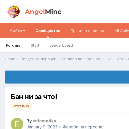
Сайты
Сообщество
Правила сервера
All Activ
Forums
Staff
Leaderboard
Home
Раздел модерации
Жалоба на персонал
Бан ни за чт
Бан ни за что!
отказано
By
en1gma4ka
January 9, 2023
in
Жалоба на персонал