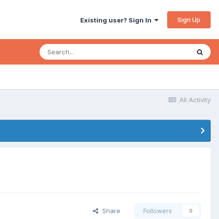
Sign Up
Existing user? Sign In
All Activity
Share
Followers
0