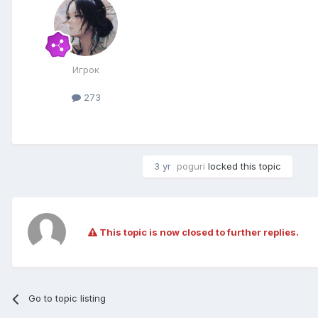
Игрок
273
3 yr
poguri
locked this topic
This topic is now closed to further replies.
Go to topic listing