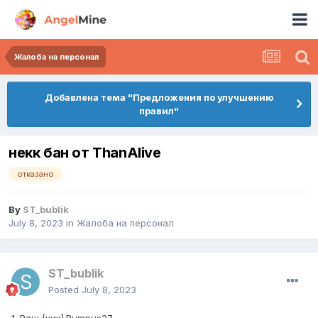
Жалоба на персонал
Добавлена тема "Предложения по улучшению
правил"
некк бан от ThanAlive
отказано
By
ST_bublik
July 8, 2023
in
Жалоба на персонал
ST_bublik
Posted
July 8, 2023