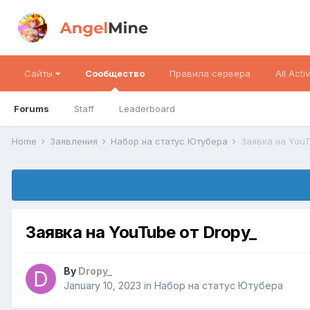
Сайты
Сообщество
Правила сервера
All Activ
Forums
Staff
Leaderboard
Home
Заявления
Набор на статус Ютубера
Заявка на YouT
Заявка на YouTube от Dropy_
By
Dropy_
January 10, 2023
in
Набор на статус Ютубера