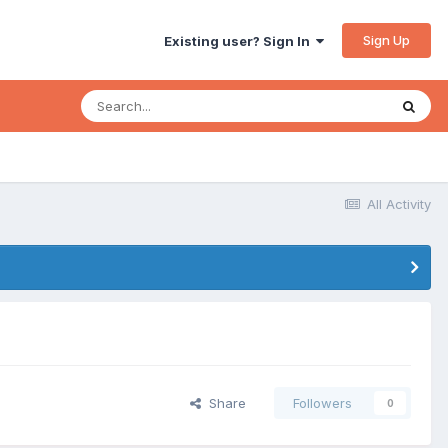
Sign Up
Existing user? Sign In
All Activity
Share
Followers
0