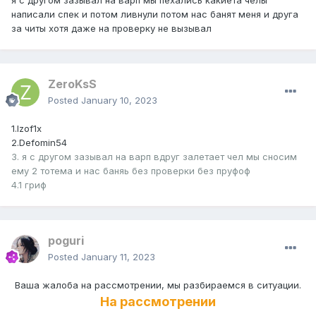
я с другом зазывал на варп мы пехались какиета челы
написали спек и потом ливнули потом нас банят меня и друга
за читы хотя даже на проверку не вызывал
ZeroKsS
Posted
January 10, 2023
1.Izof1x
2.Defomin54
3. я с другом зазывал на варп вдруг залетает чел мы сносим
ему 2 тотема и нас баняь без проверки без пруфоф
4.1 гриф
poguri
Posted
January 11, 2023
Ваша жалоба на рассмотрении, мы разбираемся в ситуации.
На
рассмотрении