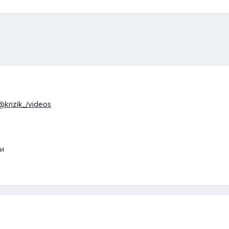
@krizik_/videos
чи