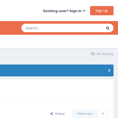
Sign Up
Existing user? Sign In
All Activity
Share
Followers
0