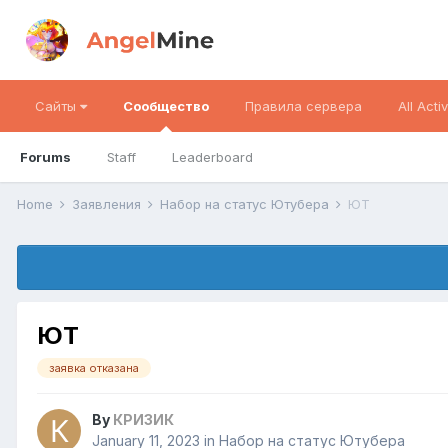
Сайты
Сообщество
Правила сервера
All Activ
Forums
Staff
Leaderboard
Home
Заявления
Набор на статус Ютубера
ЮТ
ЮТ
заявка отказана
By
КРИЗИК
January 11, 2023
in
Набор на статус Ютубера