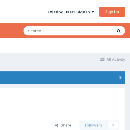
Sign Up
Existing user? Sign In
All Activity
Share
Followers
0