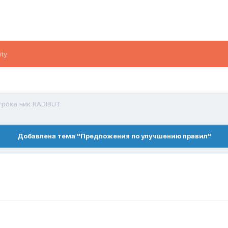
ity
грока ник RADIBUT
Добавлена тема "Предложения по улучшению правил"