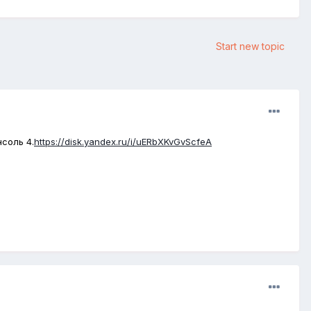
Start new topic
нсоль 4.
https://disk.yandex.ru/i/uERbXKvGvScfeA