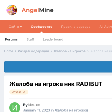
Сайты
Сообщество
Правила сервера
All Activ
Forums
Staff
Leaderboard
Home
Раздел модерации
Жалоба на игроков
Жалоба на и
Жалоба на игрока ник RADIBUT
отказано
By
Ильяс
January 11, 2023
in
Жалоба на игроков