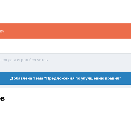
ity
 когда я играл без читов
Добавлена тема "Предложения по улучшению правил"
ов