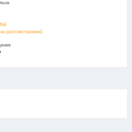
льна.
ба]
на рассмотрении]
щения
e