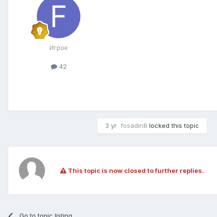
Игрок
42
3 yr
fosadin8
locked this topic
This topic is now closed to further replies.
Go to topic listing