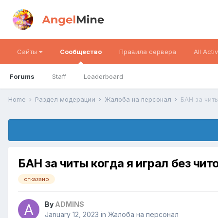
Сайты
Сообщество
Правила сервера
All Activ
Forums
Staff
Leaderboard
Home
Раздел модерации
Жалоба на персонал
БАН за читы
БАН за читы когда я играл без чит
отказано
By
ADMINS
January 12, 2023
in
Жалоба на персонал