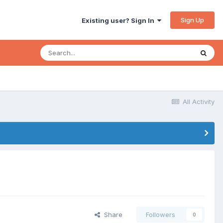
Sign Up
Existing user? Sign In
All Activity
Share
Followers
0