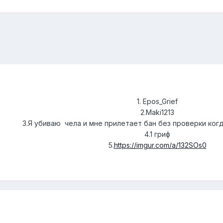
1. Epos_Grief
2.Maki1213
3.Я убиваю чела и мне прилетает бан без проверки когд
4.1 гриф
5.
https://imgur.com/a/132SOs0