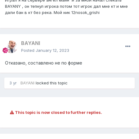
Играл я на сервере ангел майн и за мной начал спекать
BAYANY , он тепнул игрока потом тот игрок дал мне кт и мне
дали бан в кт без река. Мой ник 12nosok_grishi
BAYANI
Posted
January 12, 2023
Отказано, составлено не по форме
3 yr
BAYANI
locked this topic
This topic is now closed to further replies.