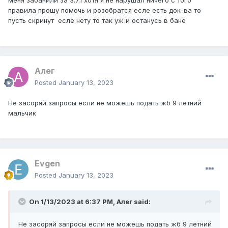
меня забанили за 3.7.1 хотя я не нарушал ничего с того
правила прошу помочь и розобратся есле есть док-ва то
пусть скринут есле нету то так уж и останусь в бане
Алег
Posted
January 13, 2023
Не засоряй запросы если не можешь подать жб 9 летний
мальчик
Evgen
Posted
January 13, 2023
On 1/13/2023 at 6:37 PM,
Алег
said:
Не засоряй запросы если не можешь подать жб 9 летний