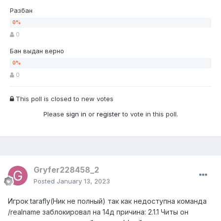
Разбан
0
Бан выдан верно
0
This poll is closed to new votes
Please
sign in
or
register
to vote in this poll.
Gryfer228458_2
Posted
January 13, 2023
Игрок tarafly(Ник не полный) так как недоступна команда
/realname заблокировал на 14д причина: 2.1.1 Читы он