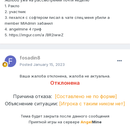
Жалоба
уже на рассмотрении почти неделю
1. Ракло
2. участник
3. пехался с софтером писал в чате спец меня убили а
member MlAdmin забанил
4. angelmine 4 гриф
5. https://imgur.com/a /BR2iwwZ
fosadin8
Posted
January 15, 2023
Ваша жалоба отклонена, жалоба не актуальна.
Отклонена
Причина отказа:
[Составлено не по форме]
Объяснение ситуации:
[Игрока с таким ником нет]
Тема будет закрыта после данного сообщения
Приятной игры на сервере
Angel
Mine