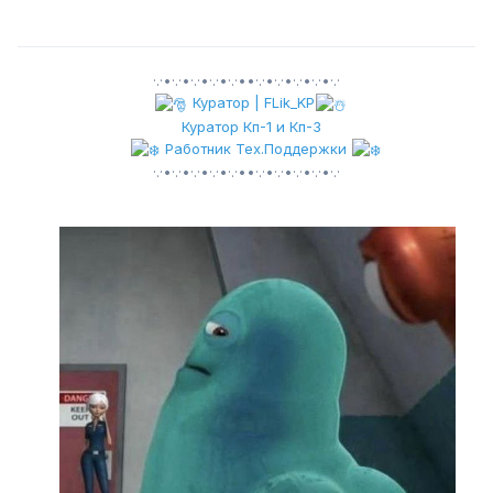
·.·•·.·•·.·•·.·•·.·••·.·•·.·•·.·•·.·•·.·
Куратор | FLik_KP
Куратор Кп-1 и Кп-3
Работник Тех.Поддержки
·.·•·.·•·.·•·.·•·.·••·.·•·.·•·.·•·.·•·.·