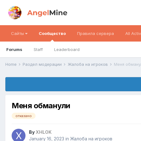
Сайты
Сообщество
Правила сервера
All Activ
Forums
Staff
Leaderboard
Home
Раздел модерации
Жалоба на игроков
Меня обману
Меня обманули
отказано
By
XHLOK
January 16, 2023
in
Жалоба на игроков