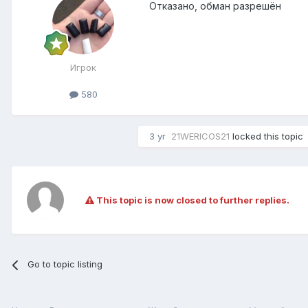
Отказано, обман разрешён
Игрок
580
3 yr
21WERICOS21
locked this topic
This topic is now closed to further replies.
Go to topic listing