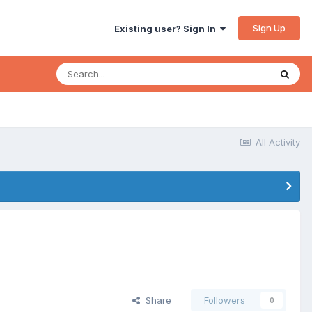
Sign Up
Existing user? Sign In
All Activity
Share
Followers
0