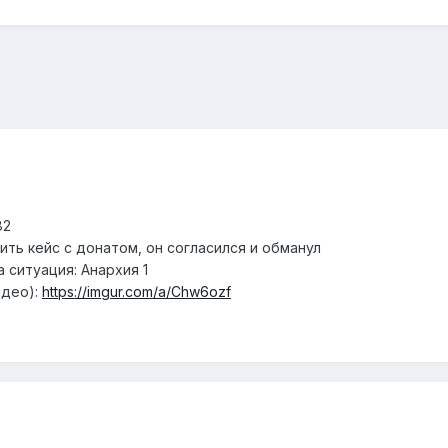
82
пить кейс с донатом, он согласился и обманул
 ситуация: Анархия 1
идео):
https://imgur.com/a/Chw6ozf