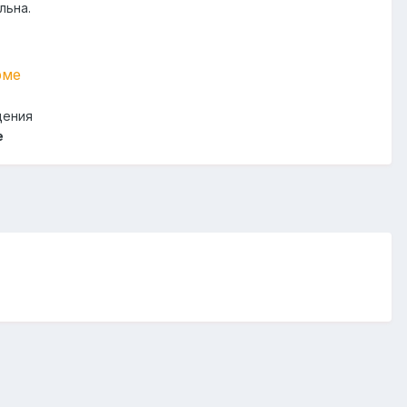
льна.
рме
щения
e