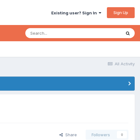
Sign Up
Existing user? Sign In
All Activity
Share
Followers
0