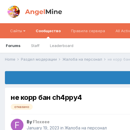
Сайты
Сообщество
Правила сервера
All Activ
Forums
Staff
Leaderboard
Home
Раздел модерации
Жалоба на персонал
не корр ба
не корр бан ch4ppy4
отказано
By
F1oxeee
January 19, 2023
in
Жалоба на персонал