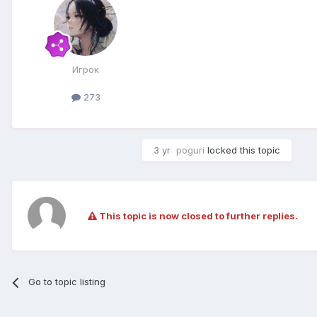
Игрок
273
3 yr
poguri
locked this topic
This topic is now closed to further replies.
Go to topic listing