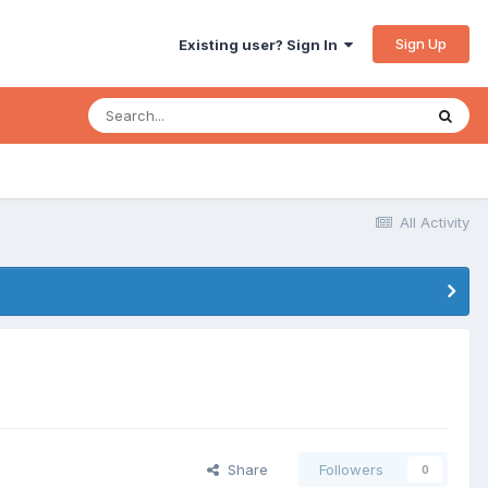
Sign Up
Existing user? Sign In
All Activity
Share
Followers
0