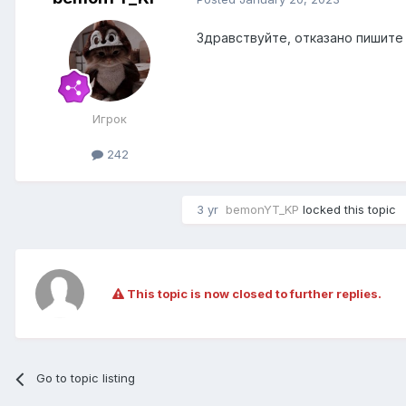
Здравствуйте, отказано пишите 
Игрок
242
3 yr
bemonYT_KP
locked this topic
This topic is now closed to further replies.
Go to topic listing