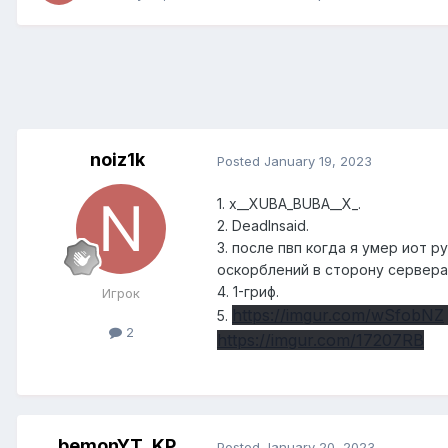
noiz1k
Posted
January 19, 2023
1. x__XUBA_BUBA__X_.
2. DeadInsaid.
3. после пвп когда я умер иот р
оскорблений в сторону сервера
4. 1-гриф.
Игрок
https://imgur.com/wSfobNZ
5.
2
https://imgur.com/17207RB
bemonYT_KP
Posted
January 20, 2023