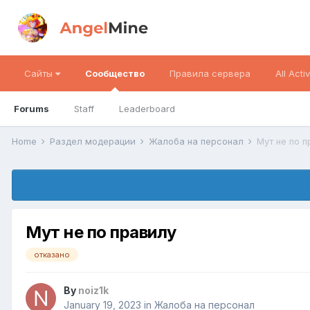
Сайты
Сообщество
Правила сервера
All Activ
Forums
Staff
Leaderboard
Home
Раздел модерации
Жалоба на персонал
Мут не по 
Мут не по правилу
отказано
By
noiz1k
January 19, 2023
in
Жалоба на персонал