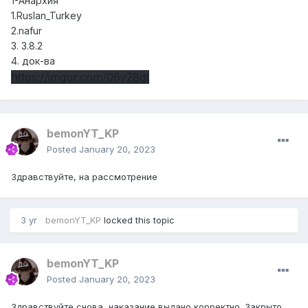
1-Анархия
1.Ruslan_Turkey
2.nafur
3. 3.8.2
4. док-ва
https://imgur.com/06y28gt
bemonYT_KP
Posted
January 20, 2023
Здравствуйте, на рассмотрение
3 yr
bemonYT_KP
locked this topic
bemonYT_KP
Posted
January 20, 2023
Здравствуйте снова, наказание выдано корректно. Закрыто