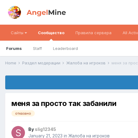
Сайты
Сообщество
Правила сервера
All Activ
Forums
Staff
Leaderboard
Home
Раздел модерации
Жалоба на игроков
меня за прос
меня за просто так забанили
отказано
By
slig12345
January 21, 2023
in
Жалоба на игроков