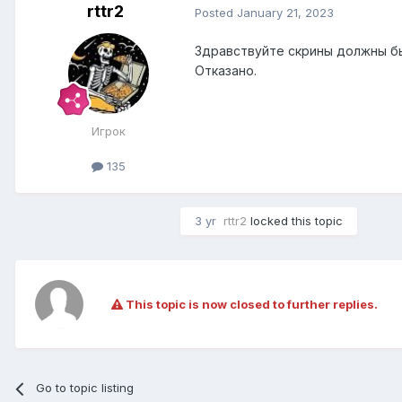
rttr2
Posted
January 21, 2023
Здравствуйте скрины должны бы
Отказано.
Игрок
135
3 yr
rttr2
locked this topic
This topic is now closed to further replies.
Go to topic listing