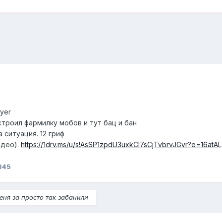
ayer
 строил фармилку мобов и тут бац и бан
 ситуация. 12 гриф
идео).
https://1drv.ms/u/s!AsSP1zpdU3uxkCI7sCjTvbrvJGvr?e=16atAL
345
еня за просто так забанили