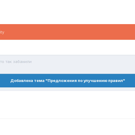
ity
то так забанили
Добавлена тема "Предложения по улучшению правил"