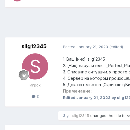
slig12345
Posted
January 21, 2023
(edited)
1. Ваш [ник]. slig12345
2. [Ник] нарушителя. I_Perfect_Pl
3. Описание ситуации. я просто
4. Сервер на котором произошла
5. Доказательства (Скриншот/В
Игрок
Примечание:
3
Edited
January 21, 2023
by slig12
3 yr
slig12345
changed the title to
м