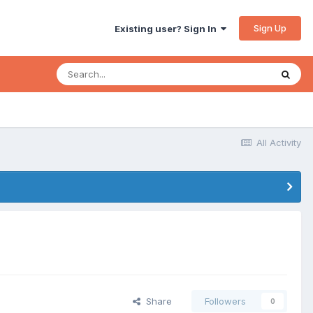
Sign Up
Existing user? Sign In
All Activity
Share
Followers
0