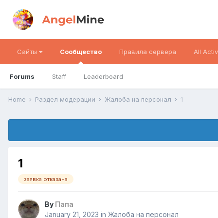
Сайты
Сообщество
Правила сервера
All Activ
Forums
Staff
Leaderboard
Home
Раздел модерации
Жалоба на персонал
1
1
заявка отказана
By
Папа
January 21, 2023
in
Жалоба на персонал