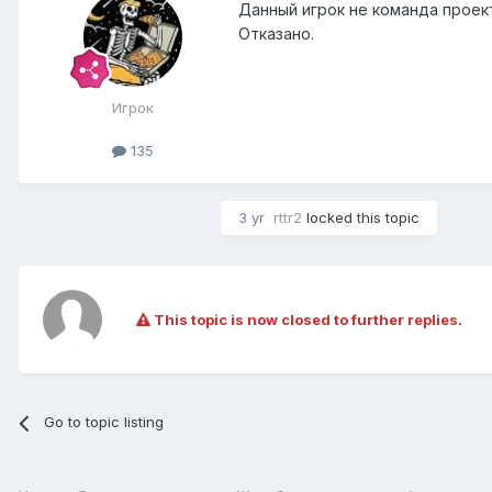
Данный игрок не команда проек
Отказано.
Игрок
135
3 yr
rttr2
locked this topic
This topic is now closed to further replies.
Go to topic listing