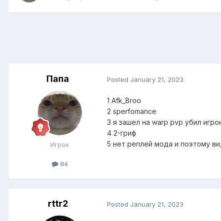
Папа
Posted
January 21, 2023
1 Afk_Broo
2 sperfomance
3 я зашел на warp pvp убил игрок
4 2-гриф
5 нет реплей мода и поэтому 
Игрок
84
rttr2
Posted
January 21, 2023