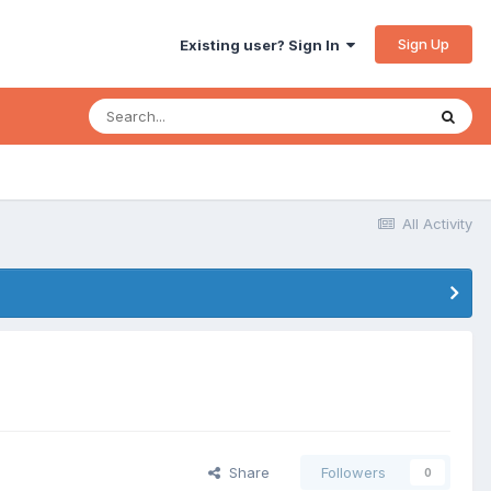
Sign Up
Existing user? Sign In
All Activity
Share
Followers
0