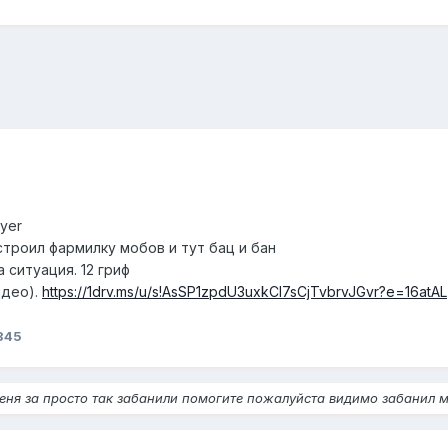
ayer
 строил фармилку мобов и тут бац и бан
 ситуация. 12 гриф
идео).
https://1drv.ms/u/s!AsSP1zpdU3uxkCI7sCjTvbrvJGvr?e=16atAL
345
еня за просто так забанили помогите пожалуйста видимо забанил 