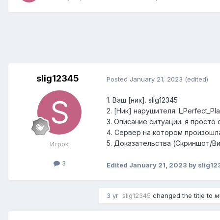
slig12345
Posted
January 21, 2023
(edited)
1. Ваш [ник]. slig12345
2. [Ник] нарушителя. I_Perfect_Pl
3. Описание ситуации. я просто
4. Сервер на котором произошла
5. Доказательства (Скриншот/В
Игрок
3
Edited
January 21, 2023
by slig12
3 yr
slig12345
changed the title to
м