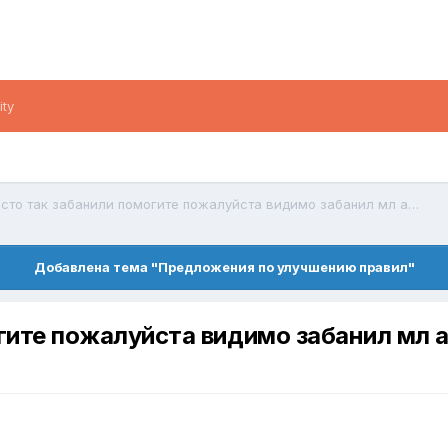
ity
меня за просто так забанили помогите пожалуйста видимо забанил мл админ
Добавлена тема "Предложения по улучшению правил"
огите пожалуйста видимо забанил мл 