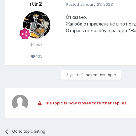
rttr2
Posted
January 21, 2023
Отказано.
Жалоба отправлена не в тот отд
Отправьте жалобу в раздел "Жа
Игрок
135
3 yr
rttr2
locked this topic
This topic is now closed to further replies.
Go to topic listing