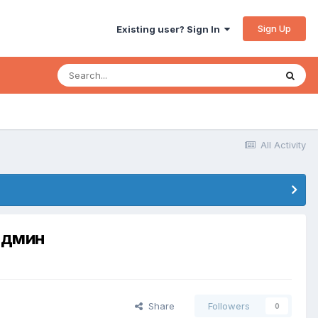
Sign Up
Existing user? Sign In
All Activity
админ
Share
Followers
0