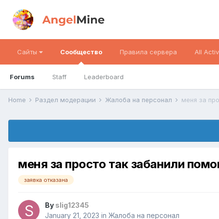
Сайты
Сообщество
Правила сервера
All Activ
Forums
Staff
Leaderboard
Home
Раздел модерации
Жалоба на персонал
меня за просто так забанили пом
заявка отказана
By
slig12345
January 21, 2023
in
Жалоба на персонал