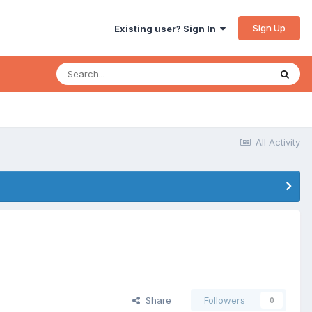
Sign Up
Existing user? Sign In
All Activity
Share
Followers
0