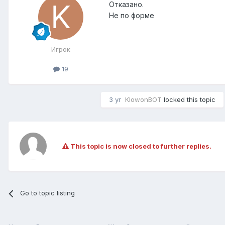
Отказано.
Не по форме
Игрок
19
3 yr
KlowonBOT
locked this topic
This topic is now closed to further replies.
Go to topic listing