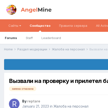
Сайты
Сообщество
Правила сервера
All Activ
Forums
Staff
Leaderboard
Home
Раздел модерации
Жалоба на персонал
Вызвали на
Вызвали на проверку и прилетел б
заявка отказана
By
reptare
January 21, 2023
in
Жалоба на персонал