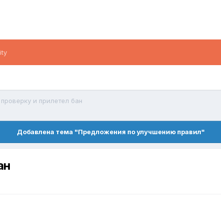
ity
 проверку и прилетел бан
Добавлена тема "Предложения по улучшению правил"
ан