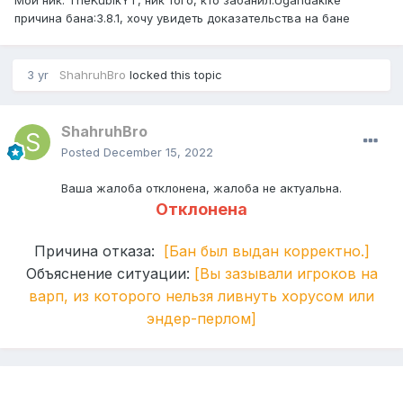
Мой ник: TheKubikYT, ник того, кто забанил:Ugandakike
причина бана:3.8.1, хочу увидеть доказательства на бане
3 yr
ShahruhBro
locked this topic
ShahruhBro
Posted
December 15, 2022
Ваша
жалоба
отклонена, жалоба не актуальна.
Отклонена
Причина отказа:
[Бан был выдан корректно.]
Объяснение ситуации:
[Вы зазывали игроков на
варп, из которого нельзя ливнуть хорусом или
эндер-перлом]