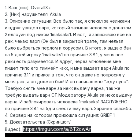
1. Ваш [ник]: OverallXz
2. [Ник] нарушителя: Akula
3. Описание ситуации: Все было так, я спекал за челиками
и вдруг увидел варп, который зазывал человек с донатом
Хеллоуин под ником 1maksaks1. И вот, я записываю все на
рек, чекаю варп (Он был в закрытой трапе, там нельзя
было выбраться перлом и хорусом). В итоге, я выдаю бан
на 5 дней игроку 1maksaks1 по причине 3.8.1, у меня все
реки есть разумеется. И вдруг, через мгновение мне
пишет типо его тиммейт -акк, и мне выдает варн Akula по
причине 3.1.1 и прикол в том, что он даже не попросил у
меня рек, а он должен был! И он написал мне "жду пупс".
Требую снять мне варн за некк выдачу варна, так же
требую выдать варн СТ.Модератору Akula за некк выдачу
варна. И заблокировать человека 1maksaks1 ЗАСЛУЖЕНО
по причине 3.8.1 на 5д и снести ему варп. Заранее спасибо.
4. Сервер на котором произошла ситуация: GRIEF 1
5. Доказательства (Скриншот/
https://imgur.com/a/6T2cwAr
Видео):