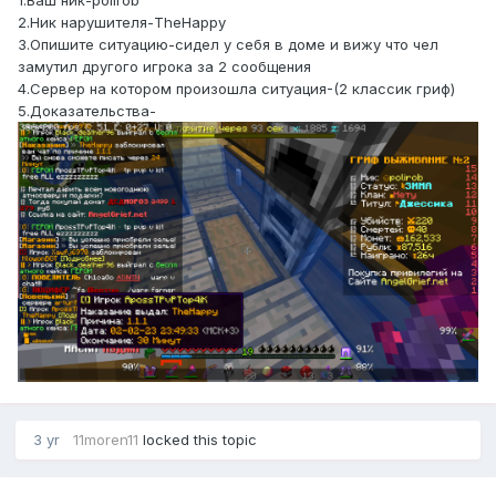
1.Ваш ник-polirob
2.Ник нарушителя-TheHappy
3.Опишите ситуацию-сидел у себя в доме и вижу что чел
замутил другого игрока за 2 сообщения
4.Сервер на котором произошла ситуация-(2 классик гриф)
5.Доказательства-
3 yr
11moren11
locked this topic