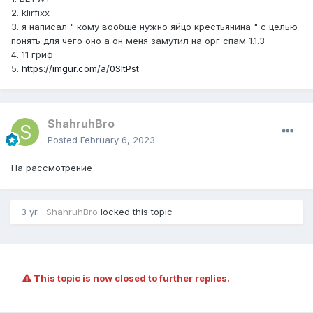
2. klirfixx
3. я написал " кому вообще нужно яйцо крестьянина " с целью
понять для чего оно а он меня замутил на орг спам 1.1.3
4. 11 гриф
5.
https://imgur.com/a/0SltPst
ShahruhBro
Posted
February 6, 2023
На рассмотрение
3 yr
ShahruhBro
locked this topic
This topic is now closed to further replies.