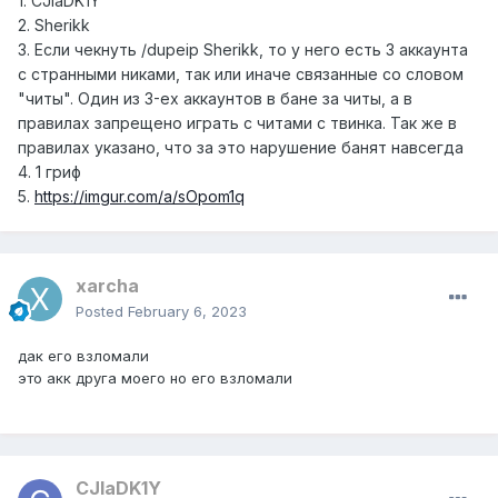
1. CJlaDK1Y
2. Sherikk
3. Если чекнуть /dupeip Sherikk, то у него есть 3 аккаунта
с странными никами, так или иначе связанные со словом
"читы". Один из 3-ех аккаунтов в бане за читы, а в
правилах запрещено играть с читами с твинка. Так же в
правилах указано, что за это нарушение банят навсегда
4. 1 гриф
5.
https://imgur.com/a/sOpom1q
xarcha
Posted
February 6, 2023
дак его взломали
это акк друга моего но его взломали
CJlaDK1Y