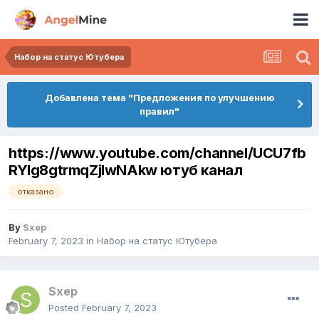
Набор на статус Ютубера
Добавлена тема "Предложения по улучшению
правил"
https://www.youtube.com/channel/UCU7fb
RYIg8gtrmqZjIwNAkw ютуб канал
отказано
By
Sxep
February 7, 2023
in
Набор на статус Ютубера
Sxep
Posted
February 7, 2023