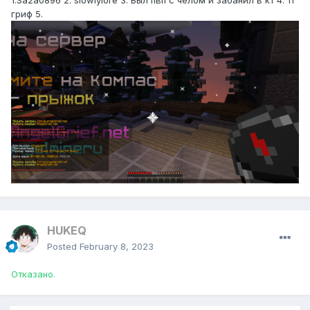
1.Sa2a0896 2. slowlylore 3. Был пвп с челом и забанил в кт 4. 11
гриф 5.
HUKEQ
Posted
February 8, 2023
Отказано.