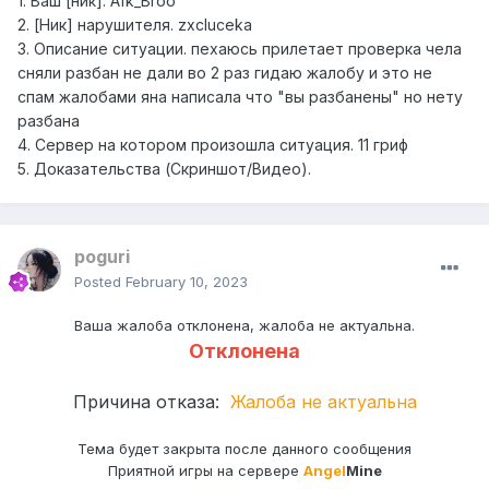
1. Ваш [ник]. Afk_Broo
2. [Ник] нарушителя. zxcluceka
3. Описание ситуации. пехаюсь прилетает проверка чела
сняли разбан не дали во 2 раз гидаю жалобу и это не
спам жалобами яна написала что "вы разбанены" но нету
разбана
4. Сервер на котором произошла ситуация. 11 гриф
5. Доказательства (Скриншот/Видео).
poguri
Posted
February 10, 2023
Ваша жалоба отклонена, жалоба не актуальна.
Отклонена
Причина отказа:
Жалоба не актуальна
Тема будет закрыта после данного сообщения
Приятной игры на сервере
Angel
Mine