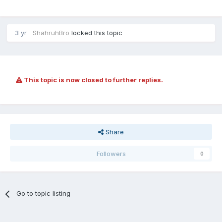
3 yr
ShahruhBro
locked this topic
This topic is now closed to further replies.
Share
Followers
0
Go to topic listing