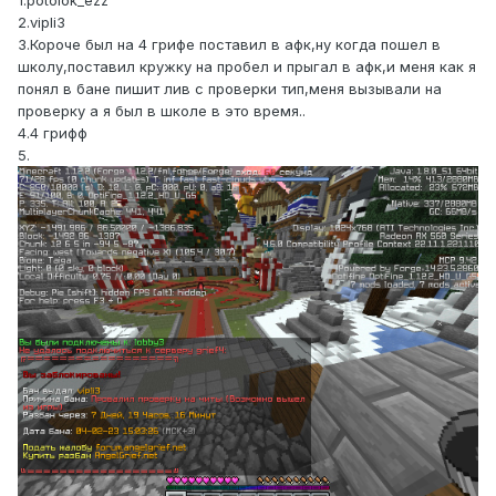
1.potolok_ezz
2.vipli3
3.Короче был на 4 грифе поставил в афк,ну когда пошел в
школу,поставил кружку на пробел и прыгал в афк,и меня как я
понял в бане пишит лив с проверки тип,меня вызывали на
проверку а я был в школе в это время..
4.4 грифф
5.