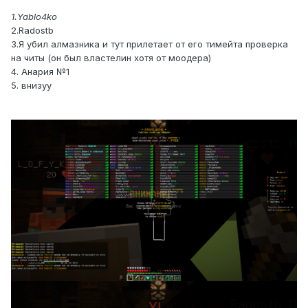
1.Yablo4ko
2.Radostb
3.Я убил алмазника и тут прилетает от его тимейта проверка
на читы (он был властелин хотя от моодера)
4. Анария №1
5. внизуу