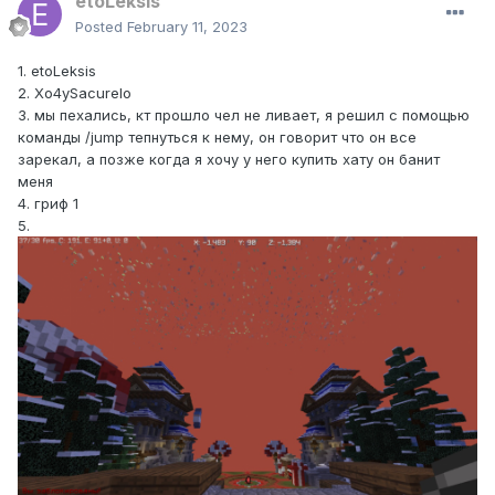
etoLeksis
Posted
February 11, 2023
1. etoLeksis
2. Xo4ySacurelo
3. мы пехались, кт прошло чел не ливает, я решил с помощью
команды /jump тепнуться к нему, он говорит что он все
зарекал, а позже когда я хочу у него купить хату он банит
меня
4. гриф 1
5.