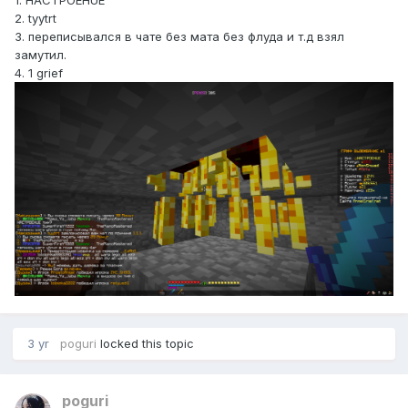
1. HACTPOEHUE
2. tyytrt
3. переписывался в чате без мата без флуда и т.д взял
замутил.
4. 1 grief
3 yr
poguri
locked this topic
poguri