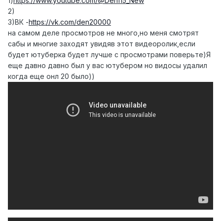
1)
https://www.youtube.com/@Den115_New
2)
3)ВК -
https://vk.com/den20000
на самом деле просмотров не много,но меня смотрят
сабы и многие заходят увидяв этот видеоролик,если
будет ютуберка будет лучше с просмотрами поверьте)Я
еще давно давно был у вас ютубером но видосы удалил
когда еще онл 20 было))