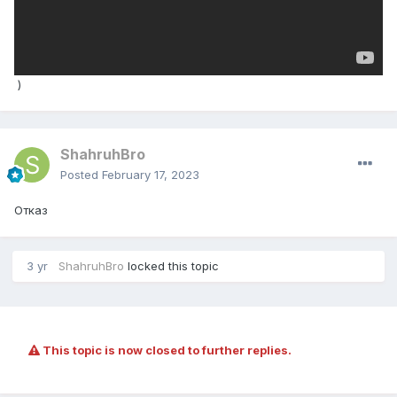
)
ShahruhBro
Posted
February 17, 2023
Отказ
3 yr
ShahruhBro
locked this topic
This topic is now closed to further replies.