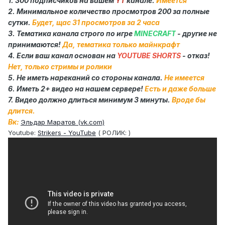
1.
300
подписчиков на вашем
YT
канале.
Имеется
2. Минимальное количество просмотров
200
за полные
сутки.
Будет, щас 31 просмотров за 2 часа
3. Тематика канала строго по игре
MINECRAFT
- другие не
принимаются!
Да, тематика только майнкрафт
4. Если ваш канал основан на
YOUTUBE SHORTS
- отказ!
Нет, только стримы и ролики
5. Не иметь нареканий со стороны канала.
Не имеется
6. Иметь
2+
видео на нашем сервере!
Есть и даже больше
7. Видео должно длиться минимум
3
минуты.
Вроде бы
длится.
Вк:
Эльдар Маратов (vk.com)
Youtube:
Strikers - YouTube
( РОЛИК: )