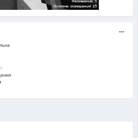
льна.
л
щения
e