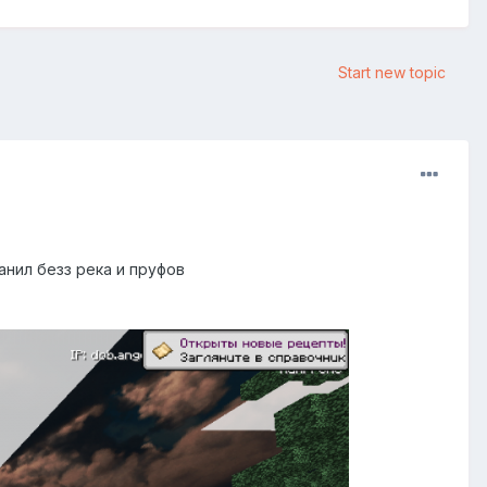
Start new topic
банил безз река и пруфов