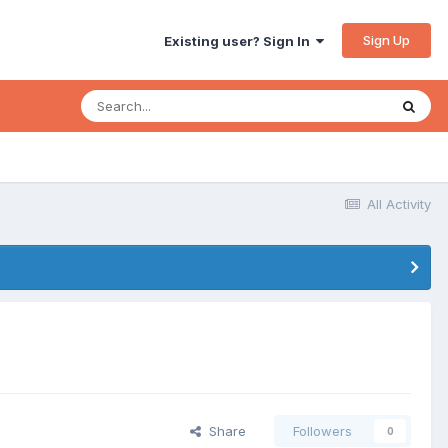
Sign Up
Existing user? Sign In
All Activity
Share
Followers
0