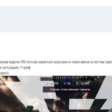
своем варпе f10 потом залетел ноускил и слил меня а потом за
 ситуация. 1 гриф
део).