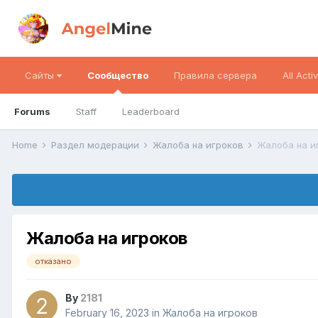
Сайты
Сообщество
Правила сервера
All Activ
Forums
Staff
Leaderboard
Home
Раздел модерации
Жалоба на игроков
Жалоба на и
Жалоба на игроков
отказано
By
2181
February 16, 2023
in
Жалоба на игроков