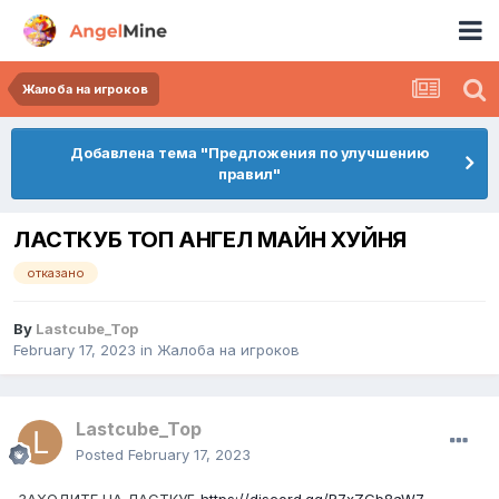
Жалоба на игроков
Добавлена тема "Предложения по улучшению
правил"
ЛАСТКУБ ТОП АНГЕЛ МАЙН ХУЙНЯ
отказано
By
Lastcube_Top
February 17, 2023
in
Жалоба на игроков
Lastcube_Top
Posted
February 17, 2023