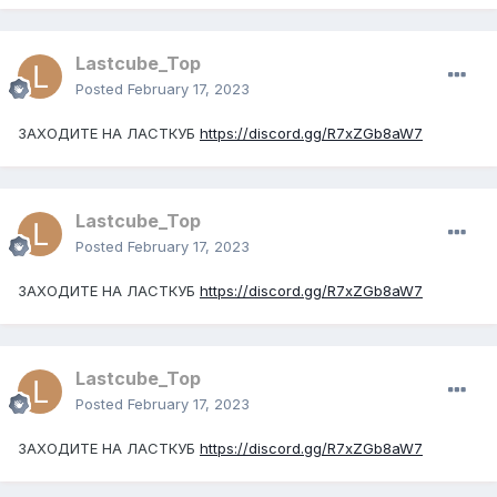
Lastcube_Top
Posted
February 17, 2023
ЗАХОДИТЕ НА ЛАСТКУБ
https://discord.gg/R7xZGb8aW7
Lastcube_Top
Posted
February 17, 2023
ЗАХОДИТЕ НА ЛАСТКУБ
https://discord.gg/R7xZGb8aW7
Lastcube_Top
Posted
February 17, 2023
ЗАХОДИТЕ НА ЛАСТКУБ
https://discord.gg/R7xZGb8aW7