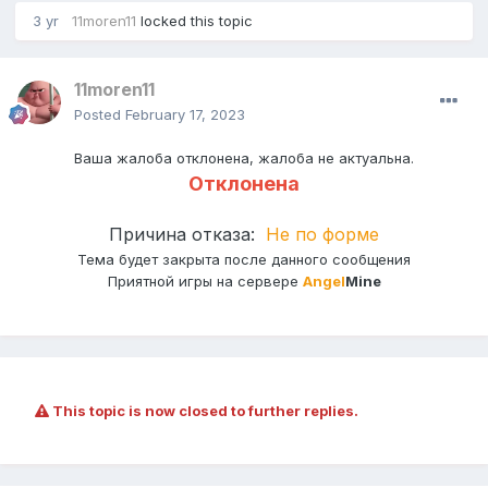
3 yr
11moren11
locked this topic
11moren11
Posted
February 17, 2023
Ваша жалоба отклонена, жалоба не актуальна.
Отклонена
Причина отказа:
Не по форме
Тема будет закрыта после данного сообщения
Приятной игры на сервере
Angel
Mine
This topic is now closed to further replies.