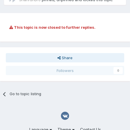
This topic is now closed to further replies.
Share
Followers
0
Go to topic listing
Language
Theme
Contact Us