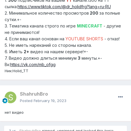
1.
300
подписчиков на вашем
YT
канале.1300 на ТТ
сылка:
https://www.tiktok.com/@dr_holidfrg?lang=ru-RU
2. Минимальное количество просмотров
200
за полные
сутки.+-
3. Тематика канала строго по игре
MINECRAFT
- другие
не принимаются!
4. Если ваш канал основан на
YOUTUBE SHORTS
- отказ!
5. Не иметь нареканий со стороны канала.
6. Иметь
2+
видео на нашем сервере!+-
7. Видео должно длиться минимум
3
минуты.+-
Вк:
https://vk.com/mb_ofgg
Ник:Holid_TT
ShahruhBro
Posted
February 19, 2023
нет видео
3 yr
ShahruhBro
pinned, unpinned and locked this topic