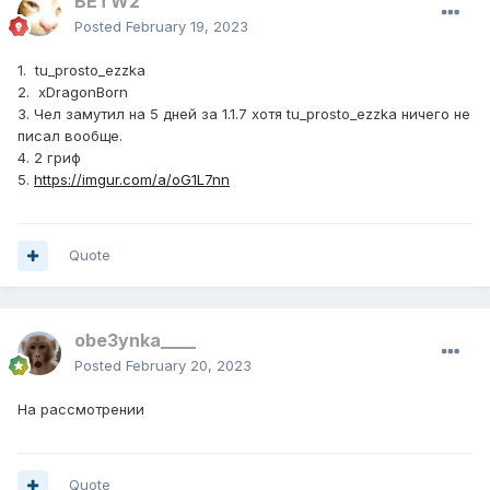
BETW2
Posted
February 19, 2023
1. tu_prosto_ezzka
2. xDragonBorn
3. Чел замутил на 5 дней за 1.1.7 хотя tu_prosto_ezzka ничего не
писал вообще.
4. 2 гриф
5.
https://imgur.com/a/oG1L7nn
Quote
obe3ynka____
Posted
February 20, 2023
На рассмотрении
Quote