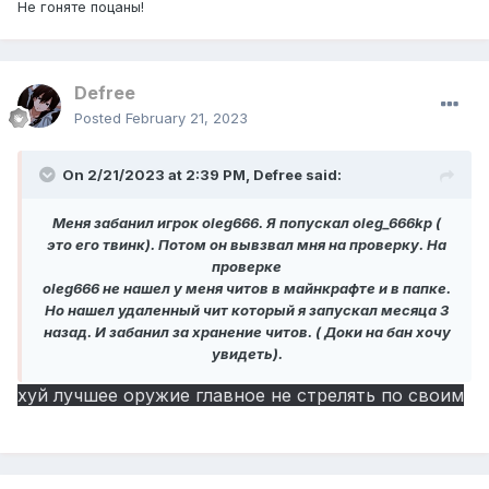
Не гоняте поцаны!
Defree
Posted
February 21, 2023
On 2/21/2023 at 2:39 PM,
Defree
said:
Меня забанил игрок oleg666. Я попускал oleg_666kp (
это его твинк). Потом он вывзвал мня на проверку. На
проверке
oleg666 не нашел у меня читов в майнкрафте и в папке.
Но нашел удаленный чит который я запускал месяца 3
назад. И забанил за хранение читов. ( Доки на бан хочу
увидеть).
xyй лучшее оружие главное не стрелять по своим