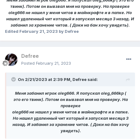
Меня забанил игрок oleg666. Я попускал oleg_666kp ( это его
твинк). Потом он вывзвал мня на проверку. На проверке
oleg666 не нашел у меня читов в майнкрафте и в папке. Но
нашел удаленный чит который я запускал месяца 3 назад. И
забанил за хранение читов. ( Доки на бан хочу увидеть).
Edited
February 21, 2023
by Defree
Defree
Posted
February 21, 2023
On 2/21/2023 at 2:39 PM,
Defree
said:
Меня забанил игрок oleg666. Я попускал oleg_666kp (
это его твинк). Потом он вывзвал мня на проверку. На
проверке
oleg666 не нашел у меня читов в майнкрафте и в папке.
Но нашел удаленный чит который я запускал месяца 3
назад. И забанил за хранение читов. ( Доки на бан хочу
увидеть).