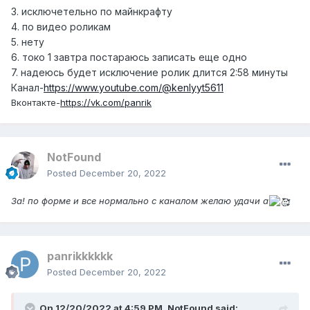
3. исключетельно по майнкрафту
4. по видео роликам
5. нету
6. токо 1 завтра постараюсь записать еще одно
7. надеюсь будет исключение ролик длится 2:58 минуты
Канал-
https://www.youtube.com/@kenlyyt5611
Вконтакте-
https://vk.com/panrik
NotFound
Posted
December 20, 2022
За! по форме и все нормально с каналом желаю удачи а
panrikkkkkk
Posted
December 20, 2022
On 12/20/2022 at 4:59 PM,
NotFound
said: