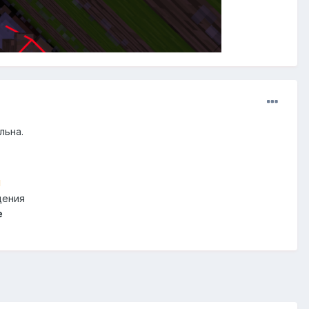
льна.
й
щения
e