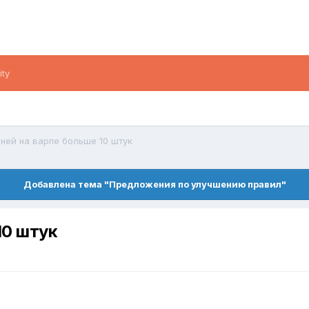
ity
ней на варпе больше 10 штук
Добавлена тема "Предложения по улучшению правил"
10 штук