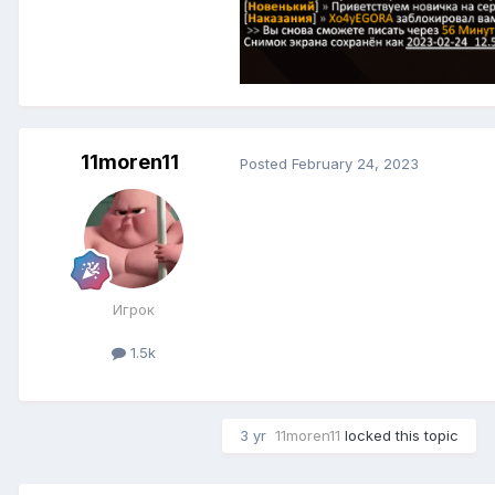
11moren11
Posted
February 24, 2023
Игрок
1.5k
3 yr
11moren11
locked this topic