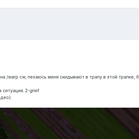
 на /warp cw, пехаюсь меня скидывают в трапу в этой трапке, б
ситуация. 2-grief
део).