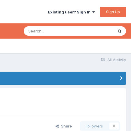
Sign Up
Existing user? Sign In
All Activity
Share
Followers
0