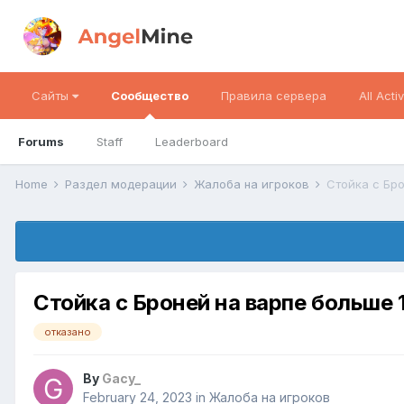
Сайты
Сообщество
Правила сервера
All Activ
Forums
Staff
Leaderboard
Home
Раздел модерации
Жалоба на игроков
Стойка с Бро
Стойка с Броней на варпе больше 
отказано
By
Gacy_
February 24, 2023
in
Жалоба на игроков