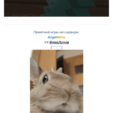
Приятной игры на сервере:
Angel
Mine
Vk:
ВладДухов
(˶ᵔ ᵕ ᵔ˶)