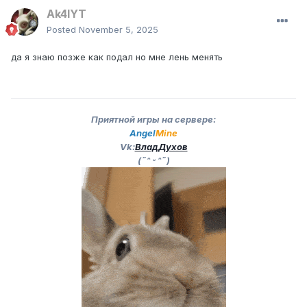
Ak4lYT
Posted
November 5, 2025
да я знаю позже как подал но мне лень менять
Приятной игры на сервере:
Angel
Mine
Vk:
ВладДухов
(˶ᵔ ᵕ ᵔ˶)