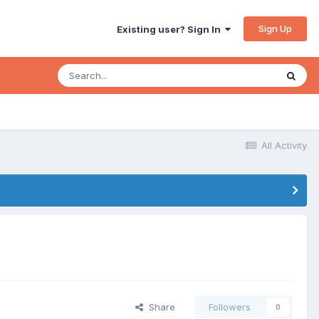
Sign Up
Existing user? Sign In
All Activity
Share
Followers
0