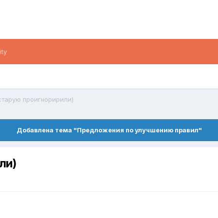
ity
(старую проигноририли)
Добавлена тема "Предложения по улучшению правил"
ли)