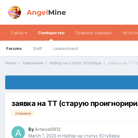
Сайты
Сообщество
Правила сервера
All Activ
Forums
Staff
Leaderboard
Home
Заявления
Набор на статус Ютубера
заявка на ТТ 
заявка на ТТ (старую проигнорири
отказано
By
Arteva0912
March 1, 2023
in
Набор на статус Ютубера