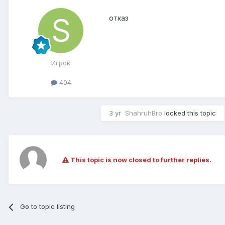
отказ
Игрок
404
3 yr
ShahruhBro
locked this topic
This topic is now closed to further replies.
Go to topic listing