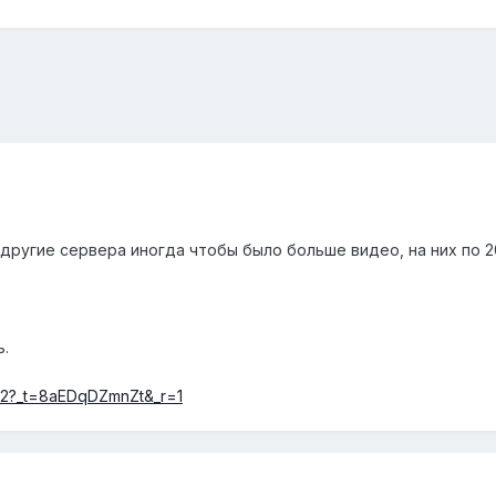
л другие сервера иногда чтобы было больше видео, на них по 
ь.
912?_t=8aEDqDZmnZt&_r=1