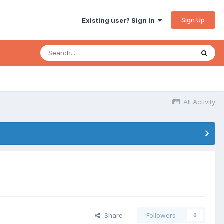
Sign Up
Existing user? Sign In
All Activity
Share
Followers
0