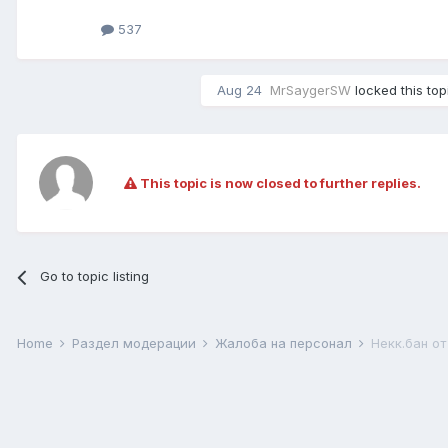
537
Aug 24
MrSaygerSW
locked this top
This topic is now closed to further replies.
Go to topic listing
Home
Раздел модерации
Жалоба на персонал
Некк.бан от