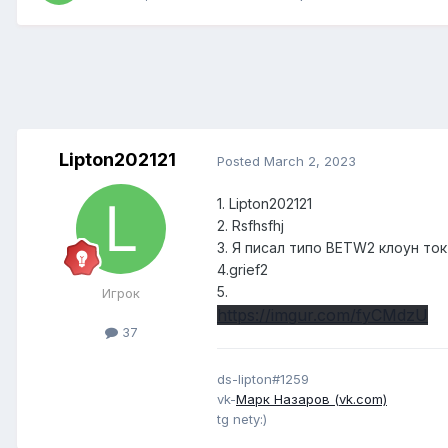
Lipton202121
Posted
March 2, 2023
1. Lipton202121
2. Rsfhsfhj
3. Я писал типо BETW2 клоун ток
4.grief2
5.
Игрок
https://imgur.com/fyCMdzU
37
ds-lipton#1259
vk-
Марк Назаров (vk.com)
tg nety:)