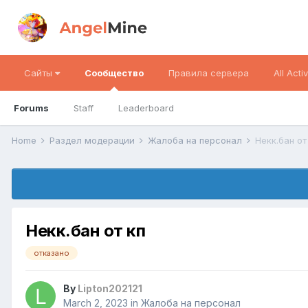
Сайты
Сообщество
Правила сервера
All Activ
Forums
Staff
Leaderboard
Home
Раздел модерации
Жалоба на персонал
Некк.бан от
Некк.бан от кп
отказано
By
Lipton202121
March 2, 2023
in
Жалоба на персонал